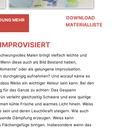
DOWNLOAD
LDUNG MEHR
MATERIALLISTE
IMPROVISIERT
-schwungvolles Malen bringt vielfach leichte und
 Wenn diese auch als Bild Bestand haben,
 Momente“ oder als gelungene Improvisation.
ten durchgängig aufnehmen? Und worauf käme es
, dass Weiss ein wichtiger Akteur sein kann. Bei den
ng für das Ganze zu achten: Das Gespann
 verleiht gleichzeitig Schwere und eine quirlige
mmen kühle Frische und warmes Licht hinein. Weiss
ne sein und deren Leuchtkraft steigern. Wie auch
hltuende Dämpfung erzeugen. Weiss kann
as Flächengefüge bringen. Insbesondere wenn das